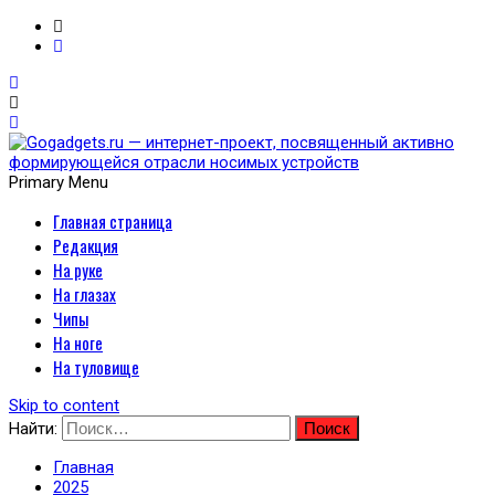
Primary Menu
Главная страница
Gogadgets.ru — интернет-
Редакция
проект, посвященный
На руке
На глазах
активно формирующейся
Чипы
На ноге
отрасли носимых
На туловище
устройств
Skip to content
Найти:
Главная
2025