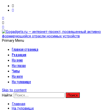
Primary Menu
Главная страница
Gogadgets.ru — интернет-
Редакция
проект, посвященный
На руке
На глазах
активно формирующейся
Чипы
На ноге
отрасли носимых
На туловище
устройств
Skip to content
Найти:
Главная
На туловище