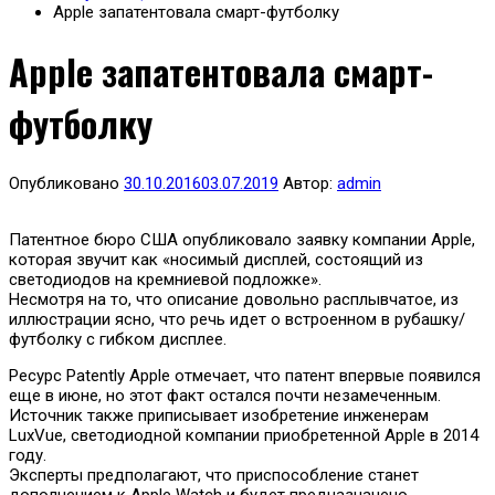
Apple запатентовала смарт-футболку
Apple запатентовала смарт-
футболку
Опубликовано
30.10.2016
03.07.2019
Автор:
admin
Патентное бюро США опубликовало заявку компании Apple,
которая звучит как «носимый дисплей, состоящий из
светодиодов на кремниевой подложке».
Несмотря на то, что описание довольно расплывчатое, из
иллюстрации ясно, что речь идет о встроенном в рубашку/
футболку с гибком дисплее.
Ресурс Patently Apple отмечает, что патент впервые появился
еще в июне, но этот факт остался почти незамеченным.
Источник также приписывает изобретение инженерам
LuxVue, светодиодной компании приобретенной Apple в 2014
году.
Эксперты предполагают, что приспособление станет
дополнением к Apple Watch и будет предназначено