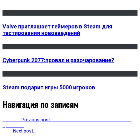
Valve приглашает геймеров в Steam для
тестирования нововведений
Cyberpunk 2077:провал и разочарование?
Steam подарит игры 5000 игроков
Навигация по записям
Previous
Previous post:
Xiaomi Mi A3 опять «сломала» новая
прошивка
Next
Next post:
Как получить обещанные подарки от Ubisoft