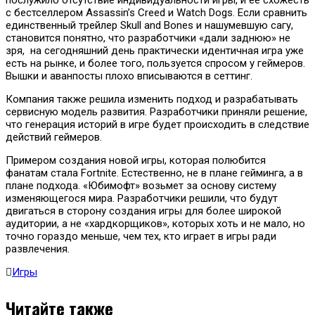
с бестселлером Assassin’s Creed и Watch Dogs. Если сравнить
единственный трейлер Skull and Bones и нашумевшую сагу,
становится понятно, что разработчики «дали заднюю» не
зря, на сегодняшний день практически идентичная игра уже
есть на рынке, и более того, пользуется спросом у геймеров.
Вышки и аванпосты плохо вписываются в сеттинг.
Компания также решила изменить подход и разрабатывать
сервисную модель развития. Разработчики приняли решение,
что генерация историй в игре будет происходить в следствие
действий геймеров.
Примером создания новой игры, которая полюбится
фанатам стала Fortnite. Естественно, не в плане гейминга, а в
плане подхода. «Юбимофт» возьмет за основу систему
изменяющегося мира. Разработчики решили, что будут
двигаться в сторону создания игры для более широкой
аудитории, а не «хардкорщиков», которых хоть и не мало, но
точно гораздо меньше, чем тех, кто играет в игры ради
развлечения.
Игры
Читайте также