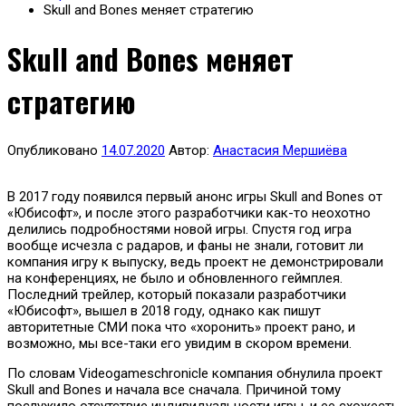
Skull and Bones меняет стратегию
Skull and Bones меняет
стратегию
Опубликовано
14.07.2020
Автор:
Анастасия Мершиёва
В 2017 году появился первый анонс игры Skull and Bones от
«Юбисофт», и после этого разработчики как-то неохотно
делились подробностями новой игры. Спустя год игра
вообще исчезла с радаров, и фаны не знали, готовит ли
компания игру к выпуску, ведь проект не демонстрировали
на конференциях, не было и обновленного геймплея.
Последний трейлер, который показали разработчики
«Юбисофт», вышел в 2018 году, однако как пишут
авторитетные СМИ пока что «хоронить» проект рано, и
возможно, мы все-таки его увидим в скором времени.
По словам Videogameschronicle компания обнулила проект
Skull and Bones и начала все сначала. Причиной тому
послужило отсутствие индивидуальности игры, и ее схожесть