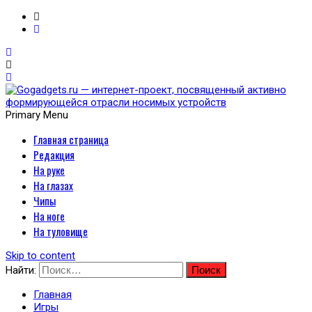
Primary Menu
Главная страница
Gogadgets.ru — интернет-
Редакция
проект, посвященный
На руке
На глазах
активно формирующейся
Чипы
На ноге
отрасли носимых
На туловище
устройств
Skip to content
Найти:
Главная
Игры