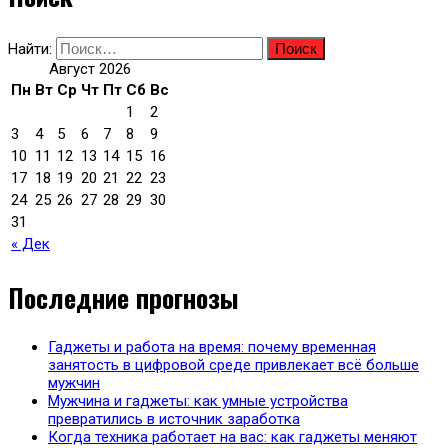
Найти:
Август 2026
Пн
Вт
Ср
Чт
Пт
Сб
Вс
1
2
3
4
5
6
7
8
9
10
11
12
13
14
15
16
17
18
19
20
21
22
23
24
25
26
27
28
29
30
31
« Дек
Последние прогнозы
Гаджеты и работа на время: почему временная
занятость в цифровой среде привлекает всё больше
мужчин
Мужчина и гаджеты: как умные устройства
превратились в источник заработка
Когда техника работает на вас: как гаджеты меняют