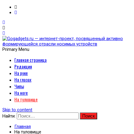
Primary Menu
Главная страница
Gogadgets.ru — интернет-
Редакция
проект, посвященный
На руке
На глазах
активно формирующейся
Чипы
На ноге
отрасли носимых
На туловище
устройств
Skip to content
Найти:
Главная
На туловище