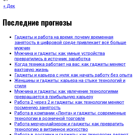
« Дек
Последние прогнозы
Гаджеты и работа на время: почему временная
занятость в цифровой среде привлекает всё больше
мужчин
Мужчина и гаджеты: как умные устройства
превратились в источник заработка
Когда техника работает на вас: как гаджеты меняют
вахтовую жизнь
Гаджеты и карьера с нуля: как начать работу без опыта
Женщины и гаджеты: карьера на стыке технологий и
стиля
Мужчина и гаджеты: как увлечение технологиями
превращается в прибыльную карьеру
Работа 2 через 2 и гаджеты: как технологии меняют
посменную занятость
Работа в компании «Лента» и гаджеты: современные
технологии в розничной торговле
Работа мерчендайзером и гаджеты: как превратить
технологию в витринное искусство
Работа в доставке и гаджеты: как технологии делают