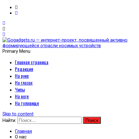
Primary Menu
Главная страница
Gogadgets.ru — интернет-
Редакция
проект, посвященный
На руке
На глазах
активно формирующейся
Чипы
На ноге
отрасли носимых
На туловище
устройств
Skip to content
Найти:
Главная
О нас