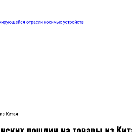
проект, посвященный акти
 из Китая
анских пошлин на товары из Кит