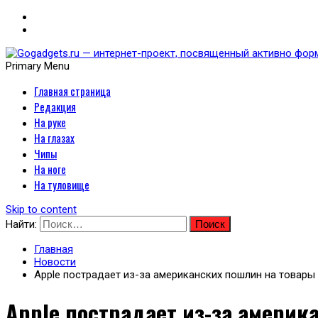
Primary Menu
Главная страница
Gogadgets.ru — интернет-
Редакция
носимых устройств
На руке
На глазах
Чипы
На ноге
На туловище
Skip to content
Найти:
Главная
Новости
Apple пострадает из-за американских пошлин на товары
Apple пострадает из-за америк