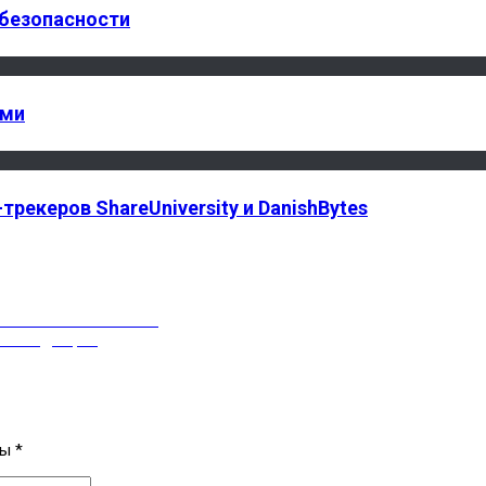
 безопасности
ами
рекеров ShareUniversity и DanishBytes
шивать пользователей
мессенджерах
ны
*