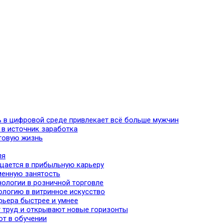
ь в цифровой среде привлекает всё больше мужчин
 в источник заработка
хтовую жизнь
ля
ащается в прибыльную карьеру
сменную занятость
нологии в розничной торговле
ологию в витринное искусство
рьера быстрее и умнее
 труд и открывают новые горизонты
ют в обучении