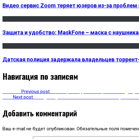
Видео сервис Zoom теряет юзеров из-за проблем
Защита и удобство: MaskFone – маска с наушник
Датская полиция задержала владельцев торрент-т
Навигация по записям
Previous
Previous post:
Помощник Apple Siri перестала подслу
Next
Next post:
Google научила Assistant читать сообщения в 
Добавить комментарий
Ваш e-mail не будет опубликован.
Обязательные поля помече