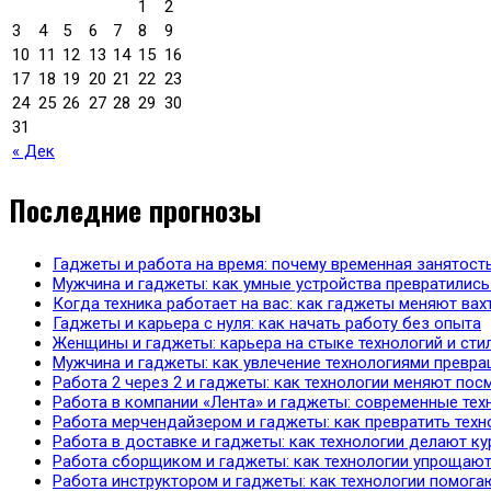
1
2
3
4
5
6
7
8
9
10
11
12
13
14
15
16
17
18
19
20
21
22
23
24
25
26
27
28
29
30
31
« Дек
Последние прогнозы
Гаджеты и работа на время: почему временная занятост
Мужчина и гаджеты: как умные устройства превратились
Когда техника работает на вас: как гаджеты меняют ва
Гаджеты и карьера с нуля: как начать работу без опыта
Женщины и гаджеты: карьера на стыке технологий и сти
Мужчина и гаджеты: как увлечение технологиями превр
Работа 2 через 2 и гаджеты: как технологии меняют по
Работа в компании «Лента» и гаджеты: современные тех
Работа мерчендайзером и гаджеты: как превратить техн
Работа в доставке и гаджеты: как технологии делают ку
Работа сборщиком и гаджеты: как технологии упрощают
Работа инструктором и гаджеты: как технологии помога