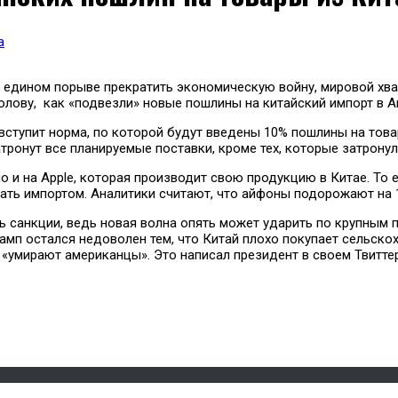
а
 в едином порыве прекратить экономическую войну, мировой хв
олову, как «подвезли» новые пошлины на китайский импорт в А
лу вступит норма, по которой будут введены 10% пошлины на т
тронут все планируемые поставки, кроме тех, которые затрону
о и на Apple, которая производит свою продукцию в Китае. То е
ать импортом. Аналитики считают, что айфоны подорожают на 10
 санкции, ведь новая волна опять может ударить по крупным п
рамп остался недоволен тем, что Китай плохо покупает сельск
«умирают американцы». Это написал президент в своем Твиттер