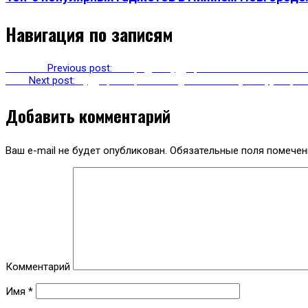
Навигация по записям
Previous
Previous post:
В городах будущего человеческие шаги
Next
Next post:
Будущие версии Google Glass получат функци
Добавить комментарий
Ваш e-mail не будет опубликован.
Обязательные поля помече
Комментарий
Имя
*