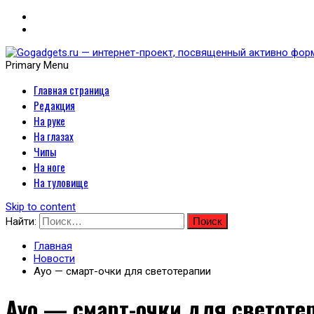
Primary Menu
Главная страница
Gogadgets.ru — интернет-
Редакция
носимых устройств
На руке
На глазах
Чипы
На ноге
На туловище
Skip to content
Найти:
Главная
Новости
Ayo — смарт-очки для светотерапии
Ayo — смарт-очки для светоте