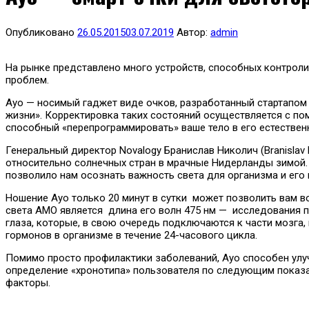
Опубликовано
26.05.2015
03.07.2019
Автор:
admin
На рынке представлено много устройств, способных контролир
проблем.
Ayo — носимый гаджет виде очков, разработанный стартапом
жизни». Корректировка таких состояний осуществляется с по
способный «перепрограммировать» ваше тело в его естествен
Генеральный директор Novalogy Бранислав Николич (Branislav
относительно солнечных стран в мрачные Нидерланды зимой. 
позволило нам осознать важность света для организма и его
Ношение Ayo только 20 минут в сутки может позволить вам 
света АМО является длина его волн 475 нм — исследования по
глаза, которые, в свою очередь подключаются к части мозга,
гормонов в организме в течение 24-часового цикла.
Помимо просто профилактики заболеваний, Ayo способен улуч
определение «хронотипа» пользователя по следующим показате
факторы.