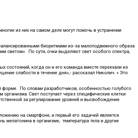
многие из них на самом деле могут помочь в устранении
сбалансированными биоритмами из-за малоподвижного образа
им светом». По сути, очки выделяют свет особого спектра,
ых состояний, когда он и его команда вместе переехали из
ение слабости в течение дня»,- рассказал Николич. » Это
ой форме. По словам разработчиков, особенностью голубого
м организма. Свет поступает через специфические клетки
ветственной за регулирование уровней и высвобождение
ложению на смартфоне, и первый его задачей является
ь мелатонина в организме, температура тела и другие