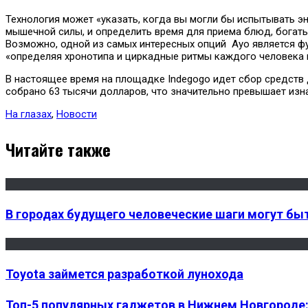
Технология может «указать, когда вы могли бы испытывать э
мышечной силы, и определить время для приема блюд, богат
Возможно, одной из самых интересных опций Ayo является фу
«определяя хронотипа и циркадные ритмы каждого человека и
В настоящее время на площадке Indegogo идет сбор средств 
собрано 63 тысячи долларов, что значительно превышает изна
На глазах
,
Новости
Читайте также
В городах будущего человеческие шаги могут быт
Toyota займется разработкой лунохода
Топ-5 популярных гаджетов в Нижнем Новгороде