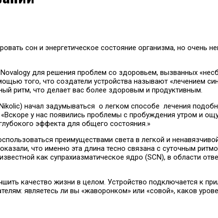
овать сон и энергетическое состояние организма, но очень не
 Novalogy для решения проблем со здоровьем, вызванных «не
мощью того, что создатели устройства называют «лечением син
ный ритм, что делает вас более здоровым и продуктивным.
 Nikolic) начал задумываться о легком способе лечения подобн
«Вскоре у нас появились проблемы с пробуждения утром и ощущ
 глубокого эффекта для общего состояния.»
воспользоваться преимуществами света в легкой и ненавязчив
казали, что именно эта длина тесно связана с суточным ритмо
 известной как супрахиазматическое ядро ​​(SCN), в области от
шить качество жизни в целом. Устройство подключается к при
лям: являетесь ли вы «жаворонком» или «совой», каков уровен