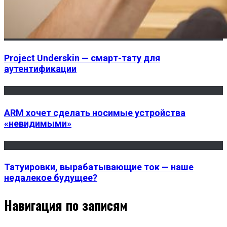
Project Underskin — смарт-тату для
аутентификации
ARM хочет сделать носимые устройства
«невидимыми»
Татуировки, вырабатывающие ток — наше
недалекое будущее?
Навигация по записям