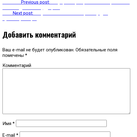
Previous
Previous post:
Татуировки, вырабатывающие ток —
наше недалекое будущее?
Next
Next post:
Project Underskin — смарт-тату для
аутентификации
Добавить комментарий
Ваш e-mail не будет опубликован.
Обязательные поля
помечены
*
Комментарий
Имя
*
E-mail
*