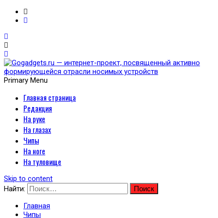
Primary Menu
Главная страница
Gogadgets.ru — интернет-
Редакция
проект, посвященный
На руке
На глазах
активно формирующейся
Чипы
На ноге
отрасли носимых
На туловище
устройств
Skip to content
Найти:
Главная
Чипы