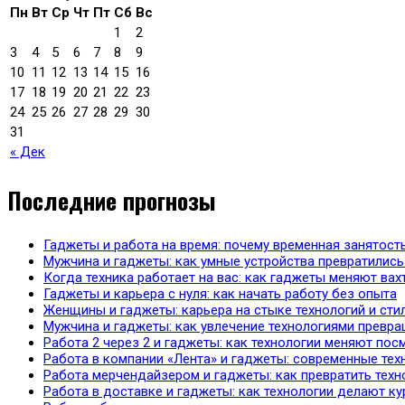
Пн
Вт
Ср
Чт
Пт
Сб
Вс
1
2
3
4
5
6
7
8
9
10
11
12
13
14
15
16
17
18
19
20
21
22
23
24
25
26
27
28
29
30
31
« Дек
Последние прогнозы
Гаджеты и работа на время: почему временная занятост
Мужчина и гаджеты: как умные устройства превратились
Когда техника работает на вас: как гаджеты меняют ва
Гаджеты и карьера с нуля: как начать работу без опыта
Женщины и гаджеты: карьера на стыке технологий и сти
Мужчина и гаджеты: как увлечение технологиями превр
Работа 2 через 2 и гаджеты: как технологии меняют по
Работа в компании «Лента» и гаджеты: современные тех
Работа мерчендайзером и гаджеты: как превратить техн
Работа в доставке и гаджеты: как технологии делают ку