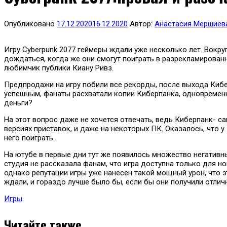
Опубликовано
17.12.2020
16.12.2020
Автор:
Анастасия Мершиёв
Игру Cyberpunk 2077 геймеры ждали уже несколько лет. Вокру
дождаться, когда же они смогут поиграть в разрекламирован
любимчик публики Киану Ривз.
Предпродажи на игру побили все рекорды, после выхода Кибер
успешным, фанаты расхватали копии Киберпанка, одновременно 
деньги?
На этот вопрос даже не хочется отвечать, ведь Киберпанк- са
версиях приставок, и даже на некоторых ПК. Оказалось, что у
него поиграть.
На ютубе в первые дни тут же появилось множество негативны
студия не рассказала фанам, что игра доступна только для 
однако репутации игры уже нанесен такой мощный урон, что э
ждали, и гораздо лучше было бы, если бы они получили отличну
Игры
Читайте также