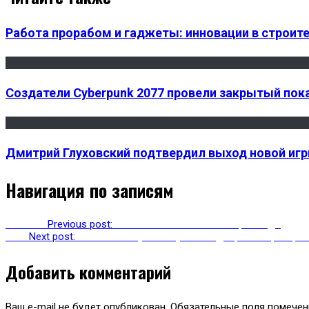
Работа прорабом и гаджеты: инновации в строит
Создатели Cyberpunk 2077 провели закрытый пок
Дмитрий Глуховский подтвердил выход новой игр
Навигация по записям
Previous
Previous post:
«The lаst of us 2» стала игрой года
Next
Next post:
Глава CD Projekt выпустил видео, в котором р
Добавить комментарий
Ваш e-mail не будет опубликован.
Обязательные поля помече