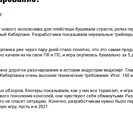
а
г нового эксклюзива для плейстешн бушевали страсти, релиз пе
ный Киберпанк. Разработчики показывали нереальные трейлеры 
панка уже через пару дней стало понятно, что это самая прода
качали их на свои ПК и ПС, и игра окупилась буквально за 5 д
мое дорогое разочарование в истории индустрии видеоирг. Глав
 Киберпанка очень высокие технические требования. Итог: 160 
х обзоров, блогеры показывали, как у них все тормозит, и игр
нового поколения консолей, они чувствуют себя обманутыми. Р
то не спасет ситуацию. Конечно, разработчикам нужно было пе
ю игру, пусть и в 2021.