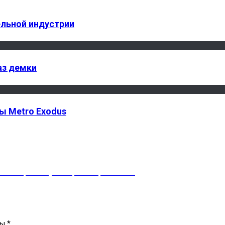
ельной индустрии
аз демки
ы Metro Exodus
ассказал, почему Киберпанк провалился
ны
*