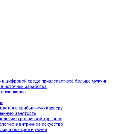
ь в цифровой среде привлекает всё больше мужчин
 в источник заработка
хтовую жизнь
ля
ащается в прибыльную карьеру
сменную занятость
нологии в розничной торговле
ологию в витринное искусство
рьера быстрее и умнее