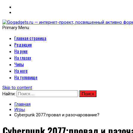
Primary Menu
Главная страница
Gogadgets.ru — интернет-
Редакция
носимых устройств
На руке
На глазах
Чипы
На ноге
На туловище
Skip to content
Найти:
Главная
Игры
Cyberpunk 2077:провал и разочарование?
Cyberpunk 2077:провал и разоч