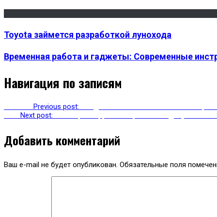
Toyota займется разработкой лунохода
Временная работа и гаджеты: Современные инс
Навигация по записям
Previous
Previous post:
Создатели Mortal Kombat 11 анонсиров
Next
Next post:
Помощник Apple Siri перестала подслушивать 
Добавить комментарий
Ваш e-mail не будет опубликован.
Обязательные поля помече