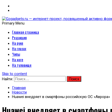
Primary Menu
Главная страница
Gogadgets.ru — интернет-
Редакция
носимых устройств
На руке
На глазах
Чипы
На ноге
На туловище
Skip to content
Найти:
Главная
Новости
Huawei внедряет в смартфоны российскую ОС «Аврора»
Huawei внедряет в смартфоны 