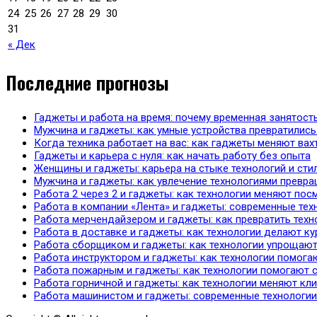
24
25
26
27
28
29
30
31
« Дек
Последние прогнозы
Гаджеты и работа на время: почему временная занятост
Мужчина и гаджеты: как умные устройства превратились
Когда техника работает на вас: как гаджеты меняют ва
Гаджеты и карьера с нуля: как начать работу без опыта
Женщины и гаджеты: карьера на стыке технологий и сти
Мужчина и гаджеты: как увлечение технологиями превр
Работа 2 через 2 и гаджеты: как технологии меняют по
Работа в компании «Лента» и гаджеты: современные тех
Работа мерчендайзером и гаджеты: как превратить техн
Работа в доставке и гаджеты: как технологии делают ку
Работа сборщиком и гаджеты: как технологии упрощают
Работа инструктором и гаджеты: как технологии помога
Работа пожарным и гаджеты: как технологии помогают 
Работа горничной и гаджеты: как технологии меняют кл
Работа машинистом и гаджеты: современные технологии