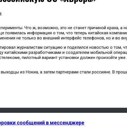
а
перименты. Что ж, возможно, это не станет причиной краха, а
це появилась информация о том, что теперь китайская компан
менения не только во внешний интерфейс телефонов, но и во 
ровал журналистам ситуацию и поделился новостью о том, что
ду китайскими разработчиками и создателем мобильной операц
стелекоме, пилотный вариант установки должен произойти уже д
ли выходцы из Нокиа, а затем партнерами стали россияне. В пр
ифровки сообщений в мессенджере