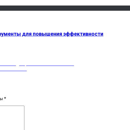
трументы для повышения эффективности
али выход персонажа Ночного Волка
пользователей
ны
*