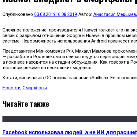
Опубликовано
03.08.2019
16.08.2019
Автор:
Анастасия Мершиёв
Сложное положение производителя Huawei толкает его на экс
связи с разрывом отношений Google и Huawei в прошлом меся
системе. Невозможность использования Android привнесет из
Представители Минкомсвязи РФ, Михаил Мамонов прокомменти
— разработка Ростелекома и сейчас ведутся переговоры меж
а пока все находится на стадии обсуждения. Как говорят в Ро
тестовом режиме на нескольких моделях.
Кстати, изначально ОС носила название «Sailfish». Ее основа
Новости
,
Смартфоны
Читайте также
Facebook использовал людей, а не ИИ для расш