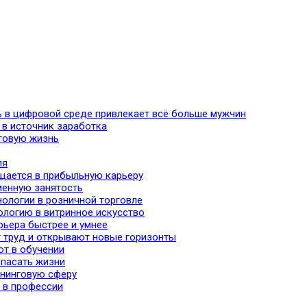
ь в цифровой среде привлекает всё больше мужчин
 в источник заработка
хтовую жизнь
ля
ащается в прибыльную карьеру
сменную занятость
нологии в розничной торговле
ологию в витринное искусство
рьера быстрее и умнее
 труд и открывают новые горизонты
ют в обучении
спасать жизни
ининговую сферу
 в профессии