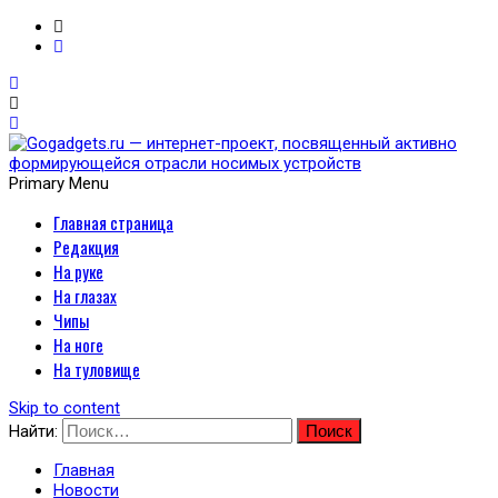
Primary Menu
Главная страница
Gogadgets.ru — интернет-
Редакция
проект, посвященный
На руке
На глазах
активно формирующейся
Чипы
На ноге
отрасли носимых
На туловище
устройств
Skip to content
Найти:
Главная
Новости