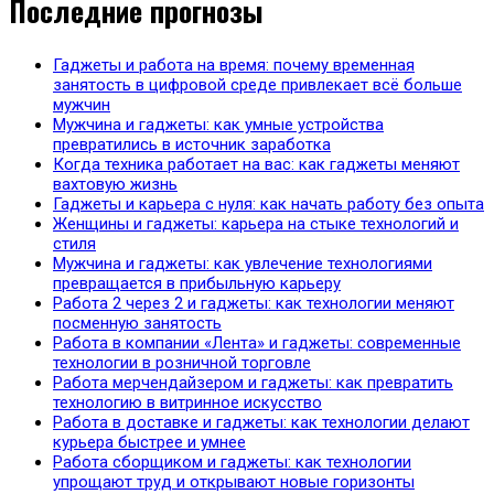
Последние прогнозы
Гаджеты и работа на время: почему временная
занятость в цифровой среде привлекает всё больше
мужчин
Мужчина и гаджеты: как умные устройства
превратились в источник заработка
Когда техника работает на вас: как гаджеты меняют
вахтовую жизнь
Гаджеты и карьера с нуля: как начать работу без опыта
Женщины и гаджеты: карьера на стыке технологий и
стиля
Мужчина и гаджеты: как увлечение технологиями
превращается в прибыльную карьеру
Работа 2 через 2 и гаджеты: как технологии меняют
посменную занятость
Работа в компании «Лента» и гаджеты: современные
технологии в розничной торговле
Работа мерчендайзером и гаджеты: как превратить
технологию в витринное искусство
Работа в доставке и гаджеты: как технологии делают
курьера быстрее и умнее
Работа сборщиком и гаджеты: как технологии
упрощают труд и открывают новые горизонты