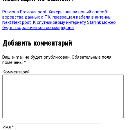
Previous
Previous post:
Хакеры нашли новый способ
воровства данных с ПК, превращая кабели в антенны
Next
Next post:
К спутниковому интернету Starlink можно
будет подключиться со смартфона
Добавить комментарий
Ваш e-mail не будет опубликован.
Обязательные поля
помечены
*
Комментарий
Имя
*