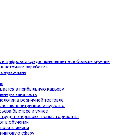
ь в цифровой среде привлекает всё больше мужчин
 в источник заработка
хтовую жизнь
ля
ащается в прибыльную карьеру
сменную занятость
нологии в розничной торговле
ологию в витринное искусство
рьера быстрее и умнее
 труд и открывают новые горизонты
ют в обучении
спасать жизни
ининговую сферу