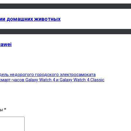
алии домашних животных
uawei
 модель недорогого городского электросамоката
рт-часов Galaxy Watch 4 и Galaxy Watch 4 Classic
ны
*