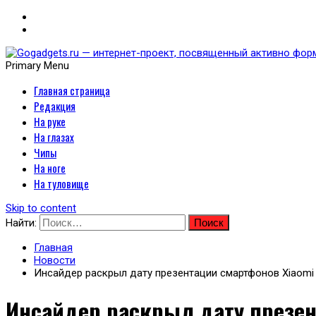
Primary Menu
Главная страница
Gogadgets.ru — интернет-
Редакция
носимых устройств
На руке
На глазах
Чипы
На ноге
На туловище
Skip to content
Найти:
Главная
Новости
Инсайдер раскрыл дату презентации смартфонов Xiaomi 1
Инсайдер раскрыл дату презент