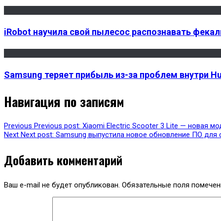
iRobot научила свой пылесос распознавать фек
Samsung теряет прибыль из-за проблем внутри H
Навигация по записям
Previous
Previous post:
Xiaomi Electric Scooter 3 Lite — новая
Next
Next post:
Samsung выпустила новое обновление ПО для сма
Добавить комментарий
Ваш e-mail не будет опубликован.
Обязательные поля помече