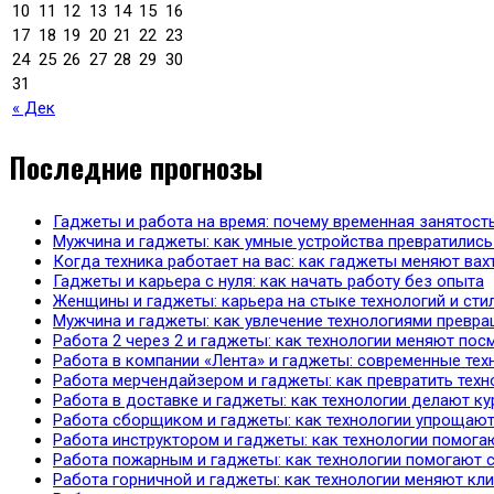
10
11
12
13
14
15
16
17
18
19
20
21
22
23
24
25
26
27
28
29
30
31
« Дек
Последние прогнозы
Гаджеты и работа на время: почему временная занятост
Мужчина и гаджеты: как умные устройства превратились
Когда техника работает на вас: как гаджеты меняют ва
Гаджеты и карьера с нуля: как начать работу без опыта
Женщины и гаджеты: карьера на стыке технологий и сти
Мужчина и гаджеты: как увлечение технологиями превр
Работа 2 через 2 и гаджеты: как технологии меняют по
Работа в компании «Лента» и гаджеты: современные тех
Работа мерчендайзером и гаджеты: как превратить техн
Работа в доставке и гаджеты: как технологии делают ку
Работа сборщиком и гаджеты: как технологии упрощают
Работа инструктором и гаджеты: как технологии помога
Работа пожарным и гаджеты: как технологии помогают 
Работа горничной и гаджеты: как технологии меняют кл