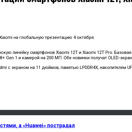
iaomi на глобальную презентацию 4 октября.
кую линейку смартфонов Xiaomi 12T и Xiaomi 12T Pro. Базовая 
 8+ Gen 1 и камерой на 200 МП. Обе новинки получат OLED-экра
mi с экраном на 11 дюймов, памятью LPDDR4X, накопителем UFS 
стями, а «Huawei» пострадал