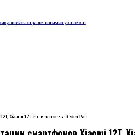
проект, посвященный акти
2T, Xiaomi 12T Pro и планшета Redmi Pad
ации смартфонов Xiaomi 12T, Xi