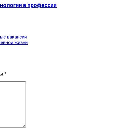
нологии в профессии
вые вакансии
невной жизни
ны
*