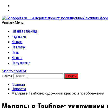
Primary Menu
Главная страница
Gogadgets.ru — интернет-
Редакция
носимых устройств
На руке
На глазах
Чипы
На ноге
На туловище
Skip to content
Найти:
Главная
Новости
Маляры в Тамбове: художники красок и преображения
Маляры в Тамбове: художники 