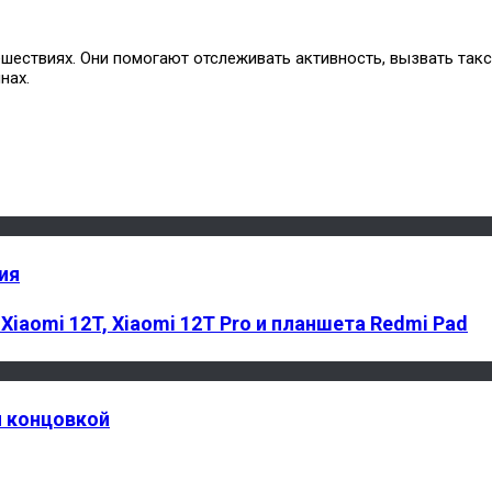
шествиях. Они помогают отслеживать активность, вызвать такс
нах.
ия
iaomi 12T, Xiaomi 12T Pro и планшета Redmi Pad
й концовкой