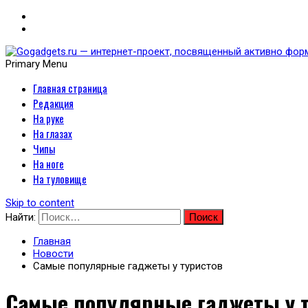
Primary Menu
Главная страница
Gogadgets.ru — интернет-
Редакция
носимых устройств
На руке
На глазах
Чипы
На ноге
На туловище
Skip to content
Найти:
Главная
Новости
Самые популярные гаджеты у туристов
Самые популярные гаджеты у 