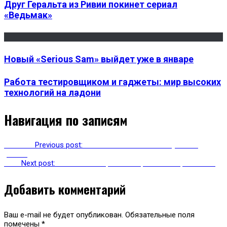
Друг Геральта из Ривии покинет сериал
«Ведьмак»
Новый «Serious Sam» выйдет уже в январе
Работа тестировщиком и гаджеты: мир высоких
технологий на ладони
Навигация по записям
Previous
Previous post:
Xiaomi показала новый «умный»
унитаз
Next
Next post:
Honda анонсировала первый электромобиль
Добавить комментарий
Ваш e-mail не будет опубликован.
Обязательные поля
помечены
*