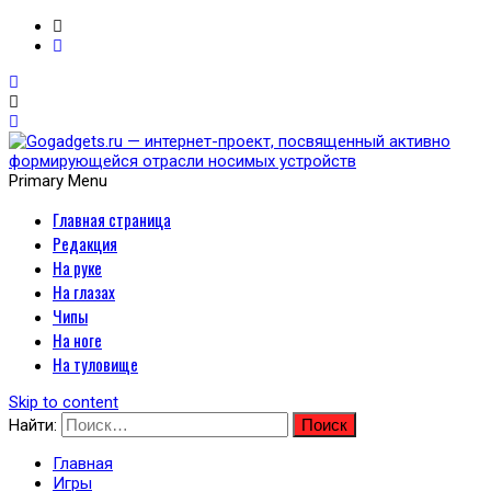
Primary Menu
Главная страница
Gogadgets.ru — интернет-
Редакция
проект, посвященный
На руке
На глазах
активно формирующейся
Чипы
На ноге
отрасли носимых
На туловище
устройств
Skip to content
Найти:
Главная
Игры