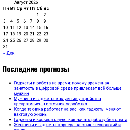
Август 2026
Пн
Вт
Ср
Чт
Пт
Сб
Вс
1
2
3
4
5
6
7
8
9
10
11
12
13
14
15
16
17
18
19
20
21
22
23
24
25
26
27
28
29
30
31
« Дек
Последние прогнозы
Гаджеты и работа на время: почему временная
занятость в цифровой среде привлекает всё больше
мужчин
Мужчина и гаджеты: как умные устройства
превратились в источник заработка
Когда техника работает на вас: как гаджеты меняют
вахтовую жизнь
Гаджеты и карьера с нуля: как начать работу без опыта
Женщины и гаджеты: карьера на стыке технологий и