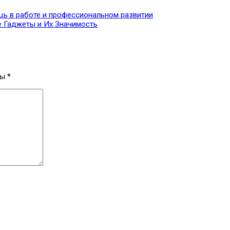
щь в работе и профессиональном развитии
е Гаджеты и Их Значимость
ны
*