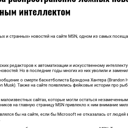
нным интеллектом
ых и странных» новостей на сайте MSN, одном из самых посеща
ских редакторов к автоматизации и искусственному интеллекту 
овостей. Но в последние годы многих из них уволили и замени
бщение о смерти баскетболиста Брэндона Хантера (Brandon Hunt
n Musk). Также на сайте появлялись фейковые истории про ры
а малоизвестных сайтах, которые могли остаться незамеченны
чников на главную страницу MSN привлекло к ним внимание мил
ялся бы на сайте, если бы Microsoft не отказалась от людей 
.