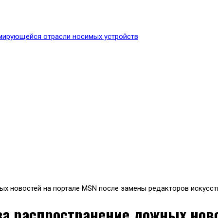
проект, посвященный акти
ных новостей на портале MSN после замены редакторов искусс
за распространение ложных нов