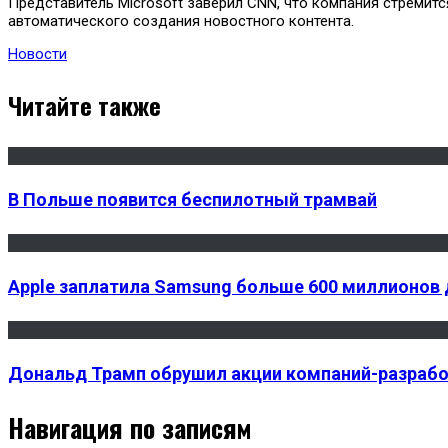
Представитель Microsoft заверил CNN, что компания стремит
автоматического создания новостного контента.
Новости
Читайте также
В Польше появится беспилотный трамвай
Apple заплатила Samsung больше 600 миллионов 
Дональд Трамп обрушил акции компаний-разрабо
Навигация по записям