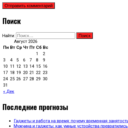
Поиск
Найти:
Август 2026
Пн
Вт
Ср
Чт
Пт
Сб
Вс
1
2
3
4
5
6
7
8
9
10
11
12
13
14
15
16
17
18
19
20
21
22
23
24
25
26
27
28
29
30
31
« Дек
Последние прогнозы
Гаджеты и работа на время: почему временная занятост
Мужчина и гаджеты: как умные устройства превратились