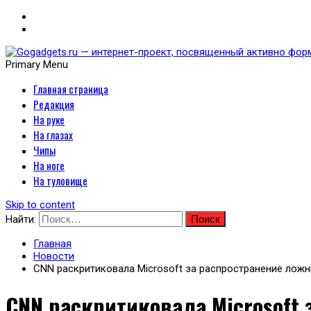
Primary Menu
Главная страница
Gogadgets.ru — интернет-
Редакция
носимых устройств
На руке
На глазах
Чипы
На ноге
На туловище
Skip to content
Найти:
Главная
Новости
CNN раскритиковала Microsoft за распространение лож
CNN раскритиковала Microsoft 