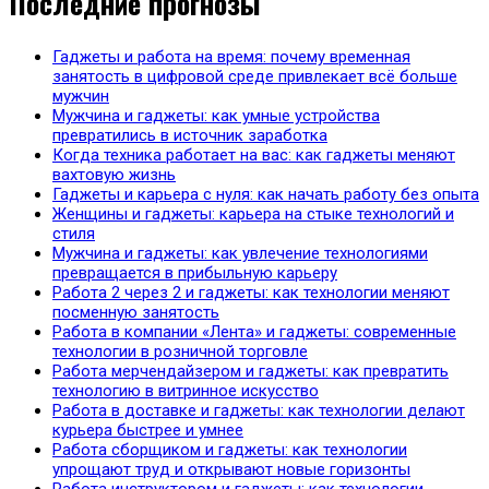
Последние прогнозы
Гаджеты и работа на время: почему временная
занятость в цифровой среде привлекает всё больше
мужчин
Мужчина и гаджеты: как умные устройства
превратились в источник заработка
Когда техника работает на вас: как гаджеты меняют
вахтовую жизнь
Гаджеты и карьера с нуля: как начать работу без опыта
Женщины и гаджеты: карьера на стыке технологий и
стиля
Мужчина и гаджеты: как увлечение технологиями
превращается в прибыльную карьеру
Работа 2 через 2 и гаджеты: как технологии меняют
посменную занятость
Работа в компании «Лента» и гаджеты: современные
технологии в розничной торговле
Работа мерчендайзером и гаджеты: как превратить
технологию в витринное искусство
Работа в доставке и гаджеты: как технологии делают
курьера быстрее и умнее
Работа сборщиком и гаджеты: как технологии
упрощают труд и открывают новые горизонты