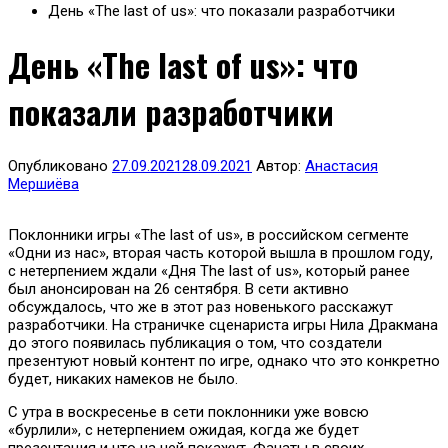
День «The lаst of us»: что показали разработчики
День «The lаst of us»: что
показали разработчики
Опубликовано
27.09.2021
28.09.2021
Автор:
Анастасия
Мершиёва
Поклонники игры «The lаst of us», в российском сегменте
«Одни из нас», вторая часть которой вышла в прошлом году,
с нетерпением ждали «Дня The lаst of us», который ранее
был анонсирован на 26 сентября. В сети активно
обсуждалось, что же в этот раз новенького расскажут
разработчики. На страничке сценариста игры Нила Дракмана
до этого появилась публикация о том, что создатели
презентуют новый контент по игре, однако что это конкретно
будет, никаких намеков не было.
С утра в воскресенье в сети поклонники уже вовсю
«бурлили», с нетерпением ожидая, когда же будет
презентация и что на ней покажут. Фанаты в своих