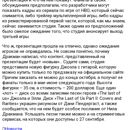
обсуждениях предполагали, что разработчики могут
показать кадры из сериала по игре от НВО, который сейчас
снимается, либо трейлер мультиплеерной игры, либо кадры
из ремастерированной первой части, которой, как мы знаем,
сейчас занимается студия. Также одним из предположений
было смелое ожидание того, что студия анонсирует выход
третьей игры.
Что ж, презентация прошла на отлично, однако ожидания
игроков не оправдались. Не совсем понятно, почему
Дракман написал, что контент, представленный на
презентации будет «новым»… Судите сами, студия
представила новую фигурку Джоэла с гитарой, которую
можно купить только по предзаказу на официальном сайте.
Причем заказать ее можно до конца октября, а получат ее
фанаты только в мае-июне следующего года. Высота
фигурки – 35 см, а стоимость – 200 долларов. Еще один
«лот» — диск со всеми записями песен героев «The lаst of
us» Джоэла и Элли. Диск «The Last of Us Part II: Covers and
Rarities» украшен рисунком от Дани Пендергаст, а также
сообщается, что на нем будет особое послание от Нила
Дракмана. Услышать песни также можно и на стриминговых
сервисах, на которых они доступны с 27 сентября.
Новости