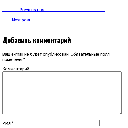
Previous
Previous post:
Xiaomi заваливает китайских
пользователей рекламой
Next
Next post:
Facebook приостановила разработку детского
Инстаграма
Добавить комментарий
Ваш e-mail не будет опубликован.
Обязательные поля
помечены
*
Комментарий
Имя
*