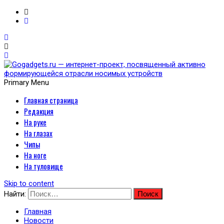
Primary Menu
Главная страница
Gogadgets.ru — интернет-
Редакция
проект, посвященный
На руке
На глазах
активно формирующейся
Чипы
На ноге
отрасли носимых
На туловище
устройств
Skip to content
Найти:
Главная
Новости